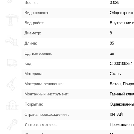
Вес, кг:
0.029
Вид крепежа:
Общестроит
Вид работ:
Внутренние 
Диаметр:
8
Длина:
85
Ед. измерения:
шт
Код:
С-000109254
Материал:
Сталь
Материал основания:
Бетон, Приро
Монтажный инструмент:
Гаечный клю
Покрытие:
Оцинкованны
Страна происхождения :
КИТАЙ
Упаковка метизов:
Промышленна