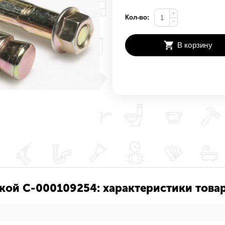
+
Кол-во:
−
В корзину
айкой С-000109254: характеристики това