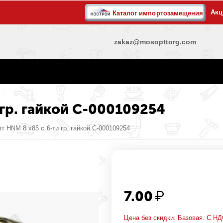
Акц
Каталог импортозамещения
zakaz@mosopttorg.com
 гр. гайкой С-000109254
т HNM 8 х85 c 6-ти гр. гайкой С-000109254
7.00
₽
Цена без скидки. Базовая. С НД