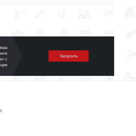
 ваш
чите
Загрузить
ет с
кции
om