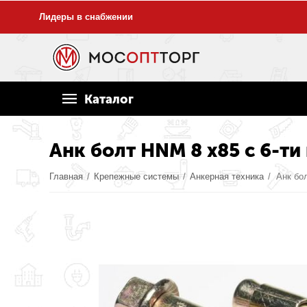
Лидеры в снабжении
Каталог
Анк болт HNM 8 х85 c 6-ти
Главная
/
Крепежные системы
/
Анкерная техника
/
Анк бол