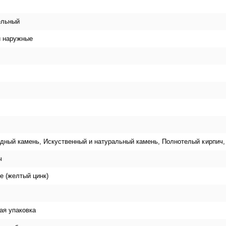
ельный
и наружные
дный камень, Искуственный и натуральный камень, Полнотелый кирпич,
ч
е (желтый цинк)
я упаковка