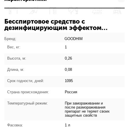
Бесспиртовое средство с
дезинфицирующим эффектом
GOODHIM «УНИВЕРСАЛ» Гель 5 л:
характеристики товара
Бренд:
GOODHIM
Вес, кг:
1
Высота, м:
0,26
Длина, м:
0,08
Срок годности, дней:
1095
Страна происхождения:
Россия
Температурный режим:
При замораживании и
после размораживания
препарат не теряет своих
защитных свойств
Фасовка:
1 л