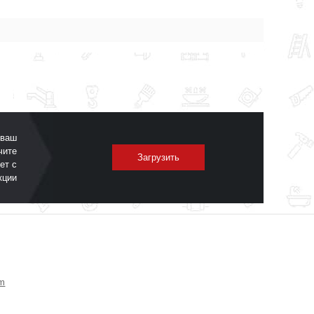
 ваш
чите
Загрузить
ет с
кции
om