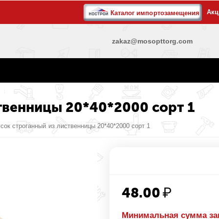
Акц
Каталог импортозамещения
zakaz@mosopttorg.com
твенницы 20*40*2000 сорт 1
сок строганный из лиственницы 20*40*2000 сорт 1
48.00
₽
Минимальная сумма за