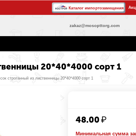
Акц
Каталог импортозамещения
zakaz@mosopttorg.com
твенницы 20*40*4000 сорт 1
сок строганный из лиственницы 20*40*4000 сорт 1
48.00
₽
Минимальная сумма за