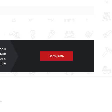
 ваш
чите
Загрузить
ет с
кции
om