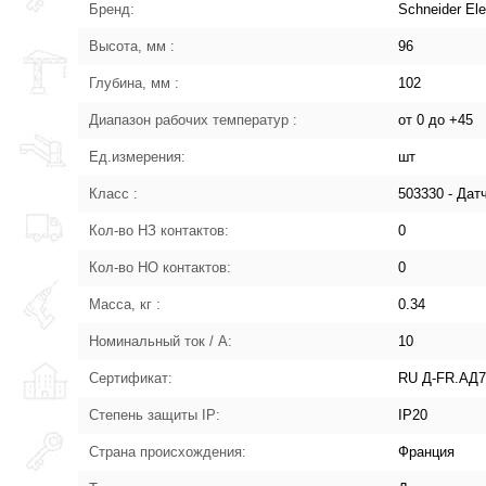
Бренд:
Schneider Ele
Высота, мм :
96
Глубина, мм :
102
Диапазон рабочих температур :
от 0 до +45
Ед.измерения:
шт
Класс :
503330 - Дат
Кол-во НЗ контактов:
0
Кол-во НО контактов:
0
Масса, кг :
0.34
Номинальный ток / А:
10
Сертификат:
RU Д-FR.АД7
Степень защиты IP:
IP20
Страна происхождения:
Франция