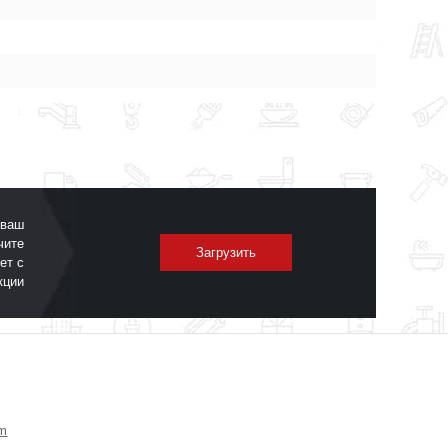
 ваш
чите
Загрузить
ет с
кции
om