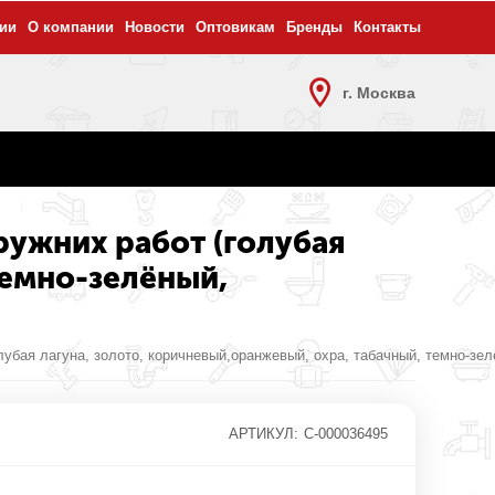
ии
О компании
Новости
Оптовикам
Бренды
Контакты
г. Москва
ружних работ (голубая
темно-зелёный,
убая лагуна, золото, коричневый,оранжевый, охра, табачный, темно-зелё
АРТИКУЛ:
С-000036495