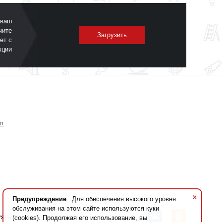
 ваш
чите
Загрузить
ет с
кции
om
×
Предупреждение
Для обеспечения высокого уровня
обслуживания на этом сайте используются куки
уясь сайтом вы даете
согласие на
(cookies). Продолжая его использование, вы