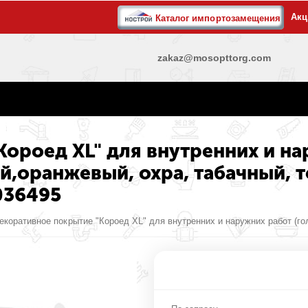
Акц
Каталог импортозамещения
zakaz@mosopttorg.com
ороед XL" для внутренних и на
ый,оранжевый, охра, табачный, 
036495
екоративное покрытие "Короед XL" для внутренних и наружних работ (гол