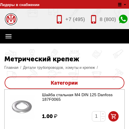
Лидеры в снабжении
+7 (495)
8 (800)
Метрический крепеж
Главная
/
Детали трубопроводов, хомуты и крепеж
/
Категории
Шайба стальная М4 DIN 125 Danfoss
187F0065
+
1.00
₽
−