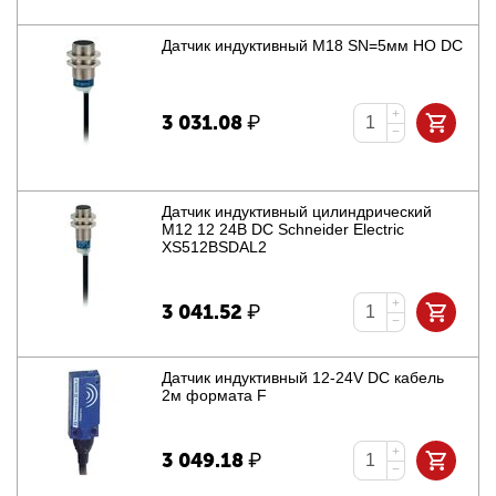
Датчик индуктивный M18 SN=5мм НО DC
+
3 031.08
₽
−
Датчик индуктивный цилиндрический
M12 12 24В DC Schneider Electric
XS512BSDAL2
+
3 041.52
₽
−
Датчик индуктивный 12-24V DC кабель
2м формата F
+
3 049.18
₽
−