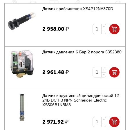
Датчик приближения XS4P12NA370D
+
2 958.00
₽
−
Датчик давления 6 Бар 2 порога 5352380
+
2 961.48
₽
−
Датчик индуктивный цилиндрический 12-
24В DC НЗ NPN Schneider Electric
XS506B1NBM8
+
2 971.92
₽
−