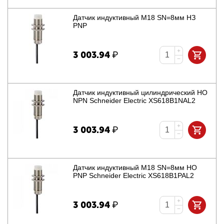
Датчик индуктивный M18 SN=8мм НЗ
PNP
+
3 003.94
₽
−
Датчик индуктивный цилиндрический НО
NPN Schneider Electric XS618B1NAL2
+
3 003.94
₽
−
Датчик индуктивный M18 SN=8мм НО
PNP Schneider Electric XS618B1PAL2
+
3 003.94
₽
−