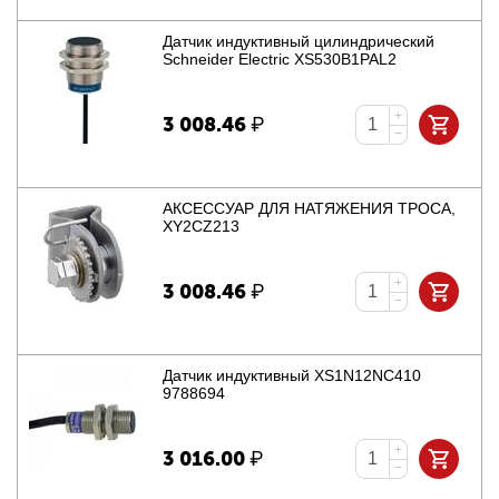
Датчик индуктивный цилиндрический
Schneider Electric XS530B1PAL2
+
3 008.46
₽
−
АКСЕССУАР ДЛЯ НАТЯЖЕНИЯ ТРОСА,
XY2CZ213
+
3 008.46
₽
−
Датчик индуктивный XS1N12NC410
9788694
+
3 016.00
₽
−