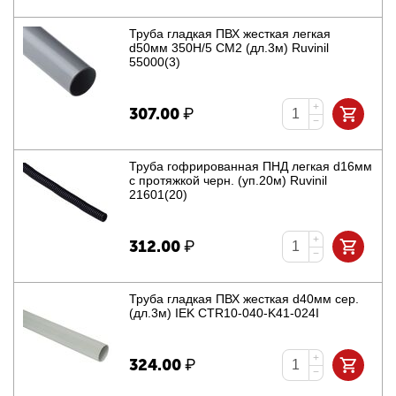
Труба гладкая ПВХ жесткая легкая
d50мм 350Н/5 СМ2 (дл.3м) Ruvinil
55000(3)
+
307.00
₽
−
Труба гофрированная ПНД легкая d16мм
с протяжкой черн. (уп.20м) Ruvinil
21601(20)
+
312.00
₽
−
Труба гладкая ПВХ жесткая d40мм сер.
(дл.3м) IEK CTR10-040-K41-024I
+
324.00
₽
−