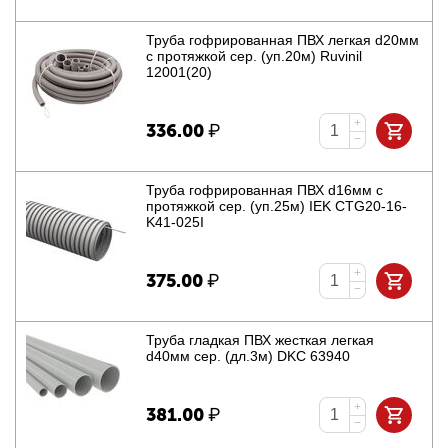
Труба гофрированная ПВХ легкая d20мм
с протяжкой сер. (уп.20м) Ruvinil
12001(20)
+
336.00
₽
−
Труба гофрированная ПВХ d16мм с
протяжкой сер. (уп.25м) IEK CTG20-16-
K41-025I
+
375.00
₽
−
Труба гладкая ПВХ жесткая легкая
d40мм сер. (дл.3м) DKC 63940
+
381.00
₽
−