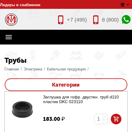
Лидеры в снабжении
+7 (495)
8 (800)
Трубы
Главная
/
Электрика
/
Кабельная продукция
/
Категории
Заглушка для гофр. двустен. труб d110
пластик DKC 023110
+
183.00
₽
−