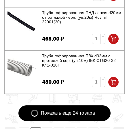
Труба гофрированная ПНД легкая d20мм
с протяжкой черн. (уп.20м) Ruvinil
22001(20)
+
468.00
₽
−
Труба гофрированная ПВХ d32мм с
протяжкой сер. (уп.10м) IEK CTG20-32-
K41-010I
+
480.00
₽
−
Показать еще 24 товара