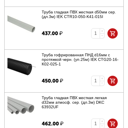
Труба гладкая ПВХ жесткая d50мм сер.
(дл.3м) IEK CTR10-050-K41-015I
+
437.00
₽
−
Труба гофрированная ПНД d16мм с
протяжкой черн. (уп.25м) IEK CTG20-16-
K02-025-1
+
450.00
₽
−
Труба гладкая ПВХ жесткая легкая
d32мм атмосф. сер. (дл.3м) DKC
63932UF
+
462.00
₽
−