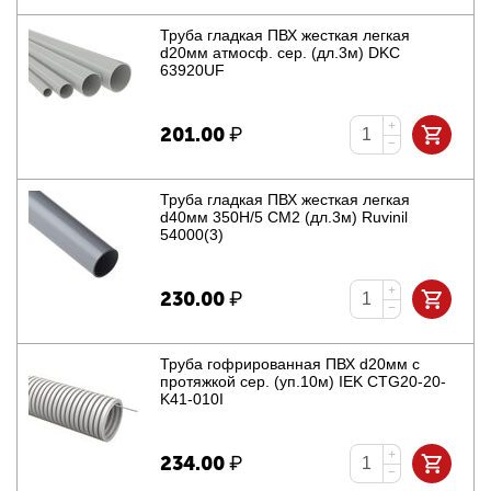
Труба гладкая ПВХ жесткая легкая
d20мм атмосф. сер. (дл.3м) DKC
63920UF
+
201.00
₽
−
Труба гладкая ПВХ жесткая легкая
d40мм 350Н/5 СМ2 (дл.3м) Ruvinil
54000(3)
+
230.00
₽
−
Труба гофрированная ПВХ d20мм с
протяжкой сер. (уп.10м) IEK CTG20-20-
K41-010I
+
234.00
₽
−