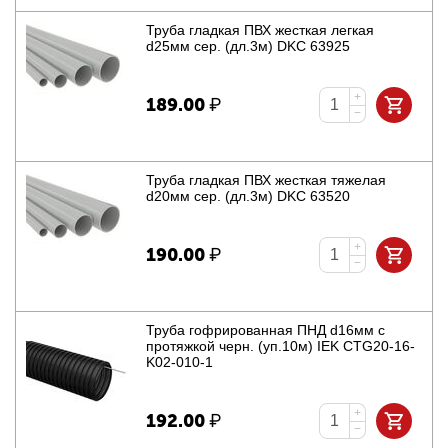
Труба гладкая ПВХ жесткая легкая
d25мм сер. (дл.3м) DKC 63925
+
189.00
₽
−
Труба гладкая ПВХ жесткая тяжелая
d20мм сер. (дл.3м) DKC 63520
+
190.00
₽
−
Труба гофрированная ПНД d16мм с
протяжкой черн. (уп.10м) IEK CTG20-16-
K02-010-1
+
192.00
₽
−