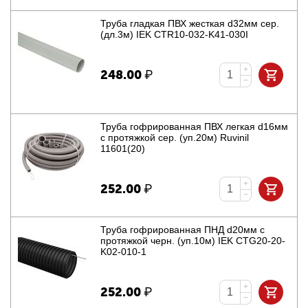
Труба гладкая ПВХ жесткая d32мм сер.
(дл.3м) IEK CTR10-032-K41-030I
+
248.00
₽
−
Труба гофрированная ПВХ легкая d16мм
с протяжкой сер. (уп.20м) Ruvinil
11601(20)
+
252.00
₽
−
Труба гофрированная ПНД d20мм с
протяжкой черн. (уп.10м) IEK CTG20-20-
K02-010-1
+
252.00
₽
−