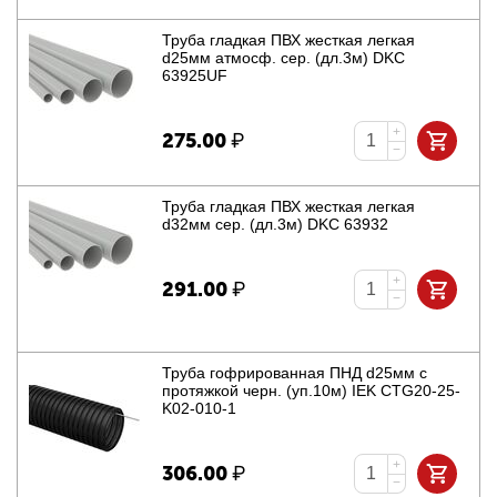
Труба гладкая ПВХ жесткая легкая
d25мм атмосф. сер. (дл.3м) DKC
63925UF
+
275.00
₽
−
Труба гладкая ПВХ жесткая легкая
d32мм сер. (дл.3м) DKC 63932
+
291.00
₽
−
Труба гофрированная ПНД d25мм с
протяжкой черн. (уп.10м) IEK CTG20-25-
K02-010-1
+
306.00
₽
−