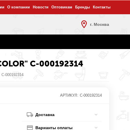
ии
О компании
Новости
Оптовикам
Бренды
Контакты
г. Москва
OCOLOR" С-000192314
 С-000192314
АРТИКУЛ:
С-000192314
Доставка
Варианты оплаты