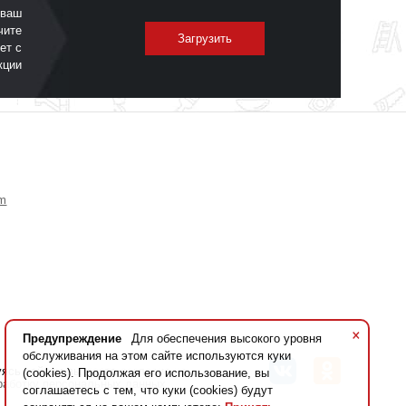
 ваш
чите
Загрузить
ет с
кции
om
×
Предупреждение
Для обеспечения высокого уровня
обслуживания на этом сайте используются куки
уясь сайтом вы даете
согласие на
(cookies). Продолжая его использование, вы
работку персональных данных
соглашаетесь с тем, что куки (cookies) будут