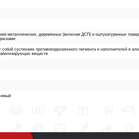
ания металлических, деревянных (включая ДСП) и оштукатуренных пове
расками
 собой суспензию противокоррозионного пигмента и наполнителей в ал
стабилизирующих веществ
2
чневый