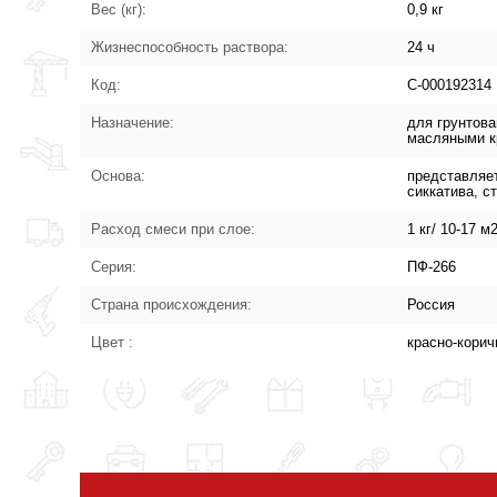
Вес (кг):
0,9 кг
Жизнеспособность раствора:
24 ч
Код:
С-000192314
Назначение:
для грунтов
масляными к
Основа:
представляет
сиккатива, 
Расход смеси при слое:
1 кг/ 10-17 м
Серия:
ПФ-266
Страна происхождения:
Россия
Цвет :
красно-кори