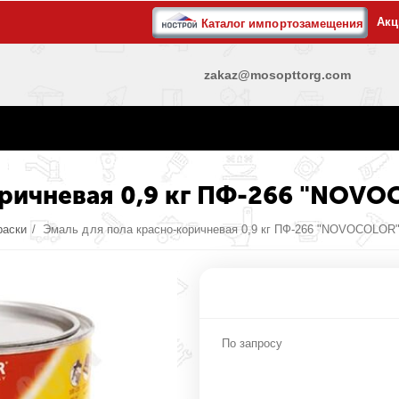
Акц
Каталог импортозамещения
zakaz@mosopttorg.com
оричневая 0,9 кг ПФ-266 "NOV
раски
/
Эмаль для пола красно-коричневая 0,9 кг ПФ-266 "NOVOCOLOR"
По запросу