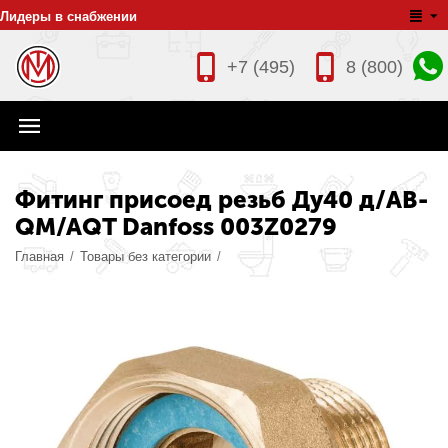
Лидеры в снабжении
+7 (495)
8 (800)
Фитинг присоед резьб Ду40 д/AB-
QM/AQT Danfoss 003Z0279
Главная
/
Товары без категории
/