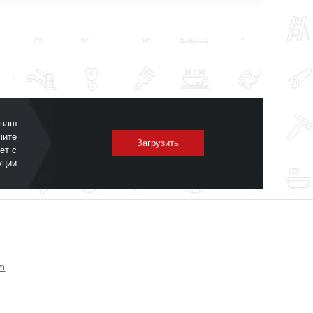
 ваш
чите
Загрузить
ет с
кции
om