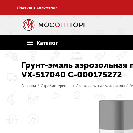
Лидеры в снабжении
Каталог
Грунт-эмаль аэрозольная п
VX-517040 С-000175272
Главная
/
Стройматериалы
/
Лакокрасочные материалы
/
А