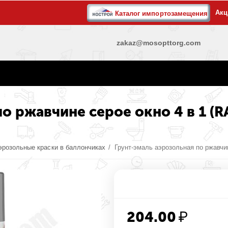
Акц
Каталог импортозамещения
zakaz@mosopttorg.com
о ржавчине серое окно 4 в 1 (R
эрозольные краски в баллончиках
/
Грунт-эмаль аэрозольная по ржавчин
204.00
₽