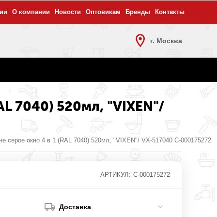
ии
О компании
Новости
Оптовикам
Бренды
Контакты
г. Москва
AL 7040) 520мл, "VIXEN"/
е серое окно 4 в 1 (RAL 7040) 520мл, "VIXEN"/ VX-517040 С-000175272
АРТИКУЛ:
С-000175272
Доставка