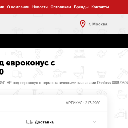
ии
О компании
Новости
Оптовикам
Бренды
Контакты
г. Москва
од евроконус с
0
3/4" НР под евроконус с термостатическими клапанами Danfoss 088U0507
АРТИКУЛ:
217-2960
Доставка