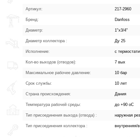
Артикул:
217-2960
Бренд:
Danfoss
Диаметр:
1"x3/4"
Диаметр коллектора :
Ду 25
Исполнение:
с термостат
Кол-во выходов (отводов):
7 вых
Максимальное рабочее давление:
10 бар
Срок службы:
10 лет
Страна происхождения:
Дания
Температура рабочей среды:
до +90 oC
Тип присоединения выхода (отвода) :
наружная ре
Тип присоединения коллектора :
внутренняя/в