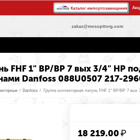
Акц
Каталог импортозамещения
zakaz@mosopttorg.com
ь FHF 1" ВР/ВР 7 вых 3/4" НР п
нами Danfoss 088U0507 217-296
лекторные
/
Danfoss
/
Группа коллекторная латунь FHF 1" ВР/ВР 7 вых 
18 219.00
₽