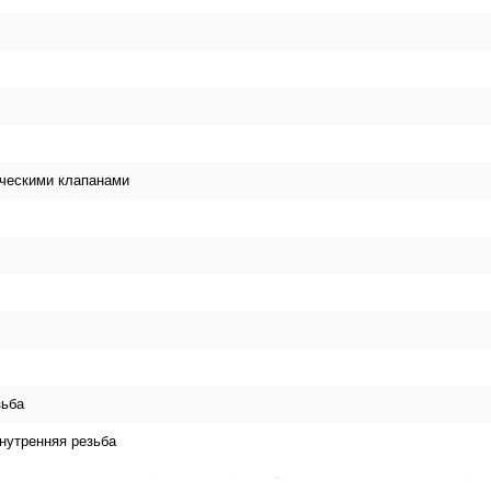
ическими клапанами
зьба
нутренняя резьба