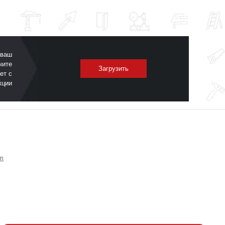
 ваш
чите
Загрузить
ет с
кции
om