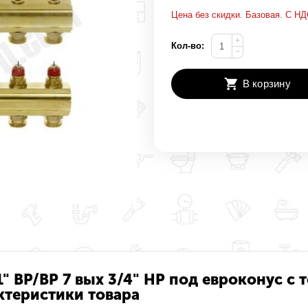
Цена без скидки. Базовая. С НД
+
Кол-во:
−
В корзину
1" ВР/ВР 7 вых 3/4" НР под евроконус 
ктеристики товара