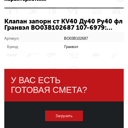
Клапан запорн ст KV40 Ду40 Ру40 фл
Гранвэл BO03B102687 107-6979:
характеристики товара
Артикул:
BO03B102687
Бренд:
Гранвэл
У ВАС ЕСТЬ
ГОТОВАЯ СМЕТА?
Загрузить