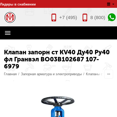
Лидеры в снабжении
+7 (495)
8 (800)
Клапан запорн ст KV40 Ду40 Ру40
фл Гранвэл BO03B102687 107-
6979
Главная
/
Запорная арматура и электроприводы
/
Клапаны стальные