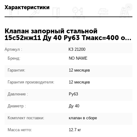
Характеристики
Клапан запорный стальной
15с52нж11 Ду 40 Ру63 Тмакс=400 оС
фланцевый Россия КЗ 21200 107-
2984: характеристики товара
Артикул :
КЗ 21200
Бренд:
NO NAME
Гарантия:
12 месяцев
Гарантия производителя:
12 месяцев
Давление :
Ру63
Диаметр :
Ду 40
Комплект поставки:
клапан в сборе
Масса нетто:
12.7 кг