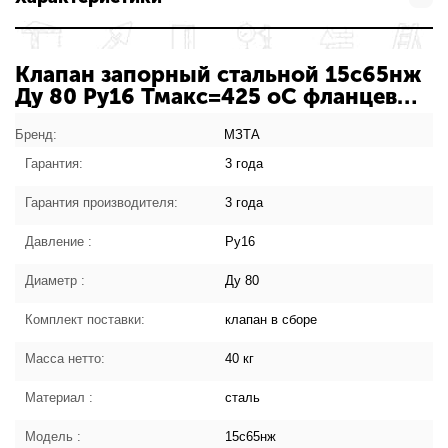
Клапан запорный стальной 15с65нж
Ду 80 Ру16 Тмакс=425 оС фланцевый
МЗТА 107-2931: характеристики
товара
Бренд:
МЗТА
Гарантия:
3 года
Гарантия производителя:
3 года
Давление :
Ру16
Диаметр :
Ду 80
Комплект поставки:
клапан в сборе
Масса нетто:
40 кг
Материал :
сталь
Модель :
15с65нж