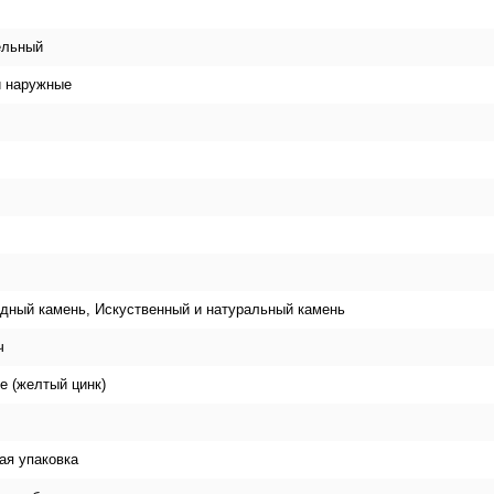
ельный
и наружные
одный камень, Искуственный и натуральный камень
ч
е (желтый цинк)
я упаковка