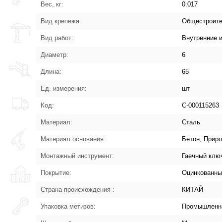
Вес, кг:
0.017
Вид крепежа:
Общестроит
Вид работ:
Внутренние 
Диаметр:
6
Длина:
65
Ед. измерения:
шт
Код:
С-000115263
Материал:
Сталь
Материал основания:
Бетон, Прир
Монтажный инструмент:
Гаечный клю
Покрытие:
Оцинкованны
Страна происхождения :
КИТАЙ
Упаковка метизов:
Промышленна