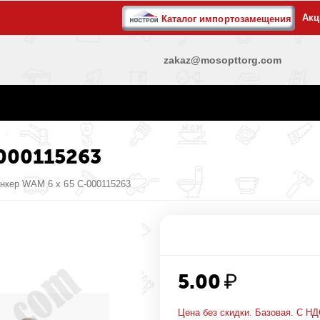
Акц
Каталог импортозамещения
zakaz@mosopttorg.com
-000115263
анкер WAM 6 x 65 С-000115263
5.00
₽
Цена без скидки. Базовая. С НД