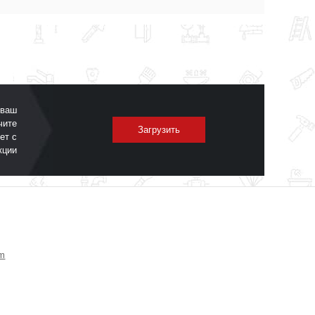
 ваш
чите
Загрузить
ет с
кции
om