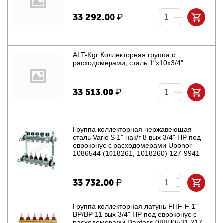
+
33 292.00
₽
−
ALT-Kgr Коллекторная группа с
расходомерами, сталь 1"х10х3/4"
+
33 513.00
₽
−
Группа коллекторная нержавеющая
сталь Vario S 1" нак/г 8 вых 3/4" НР под
евроконус с расходомерами Uponor
1086544 (1018261, 1018260) 127-9941
+
33 732.00
₽
−
Группа коллекторная латунь FHF-F 1"
ВР/ВР 11 вых 3/4" НР под евроконус с
расходомерами Danfoss 088U0531 217-