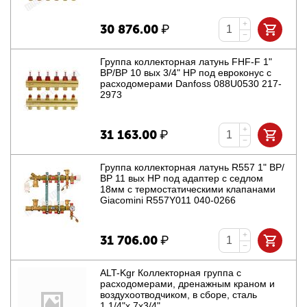
+
30 876.00
₽
−
Группа коллекторная латунь FHF-F 1"
ВР/ВР 10 вых 3/4" НР под евроконус с
расходомерами Danfoss 088U0530 217-
2973
+
31 163.00
₽
−
Группа коллекторная латунь R557 1" ВР/
ВР 11 вых НР под адаптер с седлом
18мм с термостатическими клапанами
Giacomini R557Y011 040-0266
+
31 706.00
₽
−
ALT-Kgr Коллекторная группа с
расходомерами, дренажным краном и
воздухоотводчиком, в сборе, сталь
1.1/4"х 7х3/4"