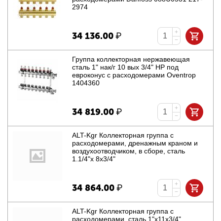
2974
+
34 136.00
₽
−
Группа коллекторная нержавеющая
сталь 1" нак/г 10 вых 3/4" НР под
евроконус с расходомерами Oventrop
1404360
+
34 819.00
₽
−
ALT-Kgr Коллекторная группа с
расходомерами, дренажным краном и
воздухоотводчиком, в сборе, сталь
1.1/4"х 8х3/4"
+
34 864.00
₽
−
ALT-Kgr Коллекторная группа с
расходомерами, сталь 1"х11х3/4"