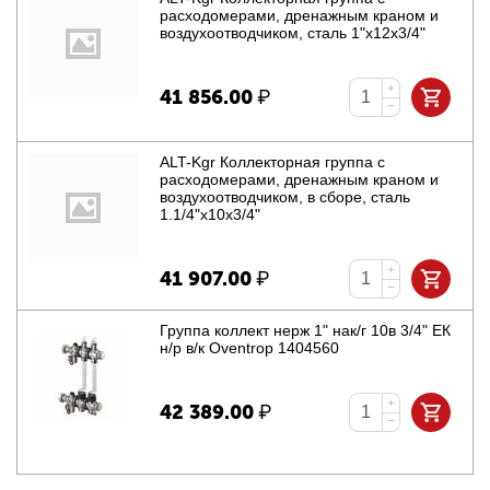
расходомерами, дренажным краном и
воздухоотводчиком, сталь 1"х12х3/4"
+
41 856.00
₽
−
ALT-Kgr Коллекторная группа с
расходомерами, дренажным краном и
воздухоотводчиком, в сборе, сталь
1.1/4"х10х3/4"
+
41 907.00
₽
−
Группа коллект нерж 1" нак/г 10в 3/4" ЕК
н/р в/к Oventrop 1404560
+
42 389.00
₽
−