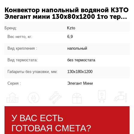
Конвектор напольный водяной КЗТО
Элегант мини 130х80х1200 1то терм
нв ЭЛМ1308012001ТНВ:
характеристики товара
Бренд:
Kzto
Вес нетто, кг:
6,9
Вид крепления :
напольный
Вид термостата:
без термостата
Габариты без упаковки, мм:
130х180х1200
Серия :
Элегант Мини
У ВАС ЕСТЬ
ГОТОВАЯ СМЕТА?