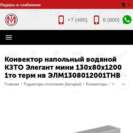
Лидеры в снабжении
+7 (495)
8 (800)
Конвектор напольный водяной
КЗТО Элегант мини 130х80х1200
1то терм нв ЭЛМ1308012001ТНВ
Главная
/
Радиаторы отопления (батареи)
/
Конвекторы
/
Конвекторы