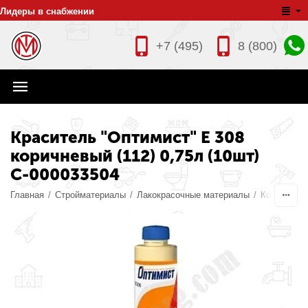
Лидеры в снабжении
+7 (495)
8 (800)
Краситель "Оптимист" Е 308
коричневый (112) 0,75л (10шт)
С-000033504
Главная
/
Стройматериалы
/
Лакокрасочные материалы
/
Колеры дл