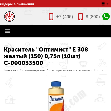
Лидеры в снабжении
+7 (495)
8 (800)
Краситель "Оптимист" Е 308
желтый (150) 0,75л (10шт)
С-000033500
Главная
/
Стройматериалы
/
Лакокрасочные материалы
/
Колеры дл