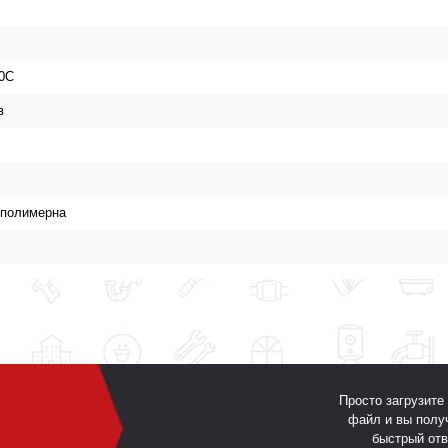
30С
в
ополимерна
Просто загрузите
файл и вы полу
быстрый отв