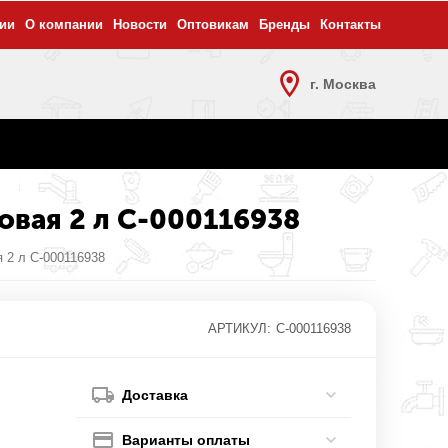
ии
О компании
Новости
Оптовикам
Бренды
Контакты
г. Москва
товая 2 л С-000116938
 2 л С-000116938
АРТИКУЛ:
С-000116938
Доставка
Варианты оплаты