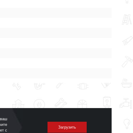
 ваш
чите
Загрузить
ет с