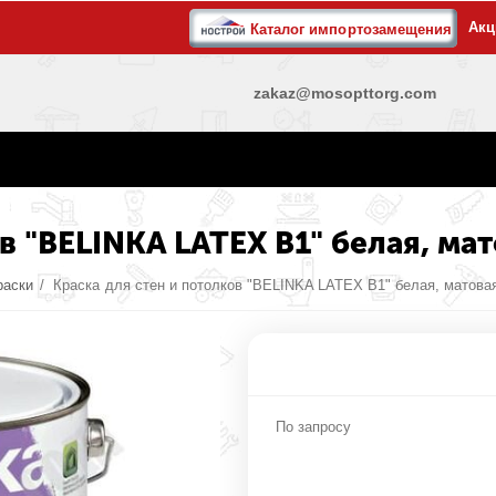
Акц
Каталог импортозамещения
zakaz@mosopttorg.com
в "BELINKA LATEX B1" белая, ма
раски
/
Краска для стен и потолков "BELINKA LATEX B1" белая, матовая
По запросу