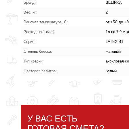
Бренд:
BELINKA
Вес, кг:
2
Рабочая температура, С:
от +5С до +
Расход на 1 слой:
1л на 7-9 м.к
Серия:
LATEX B1
Степень блеска:
матовый
Тип краски:
акриловая с
Цветовая палитра:
белый
У ВАС ЕСТЬ
ГОТОВАЯ СМЕТА?