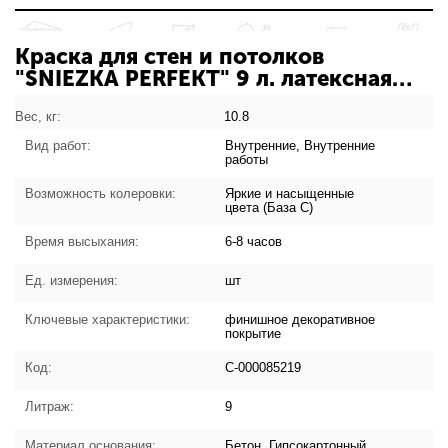
Краска для стен и потолков
"SNIEZKA PERFEKT" 9 л. латексная
(База C) /Sniezka/ С-000085219:
характеристики товара
Вес, кг:
10.8
Вид работ:
Внутренние, Внутренние
работы
Возможность колеровки:
Яркие и насыщенные
цвета (База С)
Время высыхания:
6-8 часов
Ед. измерения:
шт
Ключевые характеристики:
финишное декоративное
покрытие
Код:
С-000085219
Литраж:
9
Материал основания:
Бетон, Гипсокартонный