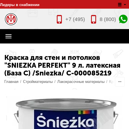
Лидеры в снабжении
+7 (495)
8 (800)
Краска для стен и потолков
"SNIEZKA PERFEKT" 9 л. латексная
(База C) /Sniezka/ С-000085219
Главная
/
Стройматериалы
/
Лакокрасочные материалы
/
Краски
/