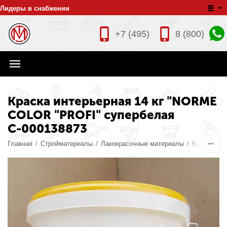
Лидеры в снабжении
+7 (495)
8 (800)
Краска интерьерная 14 кг "NORME
COLOR "PROFI" супербелая
С-000138873
Главная
/
Стройматериалы
/
Лакокрасочные материалы
/
Краски
/