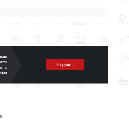
 ваш
чите
Загрузить
ет с
кции
om