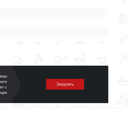
 ваш
чите
Загрузить
ет с
кции