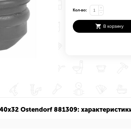
+
Кол-во:
−
В корзину
40х32 Ostendorf 881309: характеристик