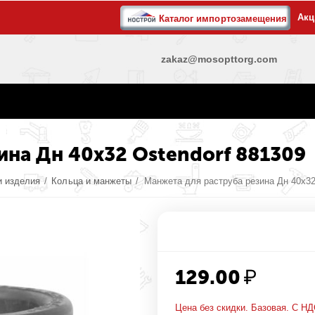
Акц
Каталог импортозамещения
zakaz@mosopttorg.com
ина Дн 40х32 Ostendorf 881309
и изделия
/
Кольца и манжеты
/
Манжета для раструба резина Дн 40х32
129.00
₽
Цена без скидки. Базовая. С НД