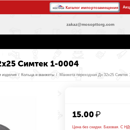
Акц
Каталог импортозамещения
zakaz@mosopttorg.com
2х25 Симтек 1-0004
и изделия
/
Кольца и манжеты
/
Манжета переходная Дн 32х25 Симтек 
15.00
₽
Цена без скидки. Базовая. С НД