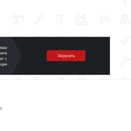
 ваш
чите
Загрузить
ет с
кции
om