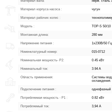
Материал вала:
нерж. сталь 
Материал корпуса насоса :
чугун
Материал рабочих колес :
технополиме
Модель :
TOP-S 50/10
Монтажная длина:
280 мм
Напряжение питания :
1х230В/50 Гц
Номенклатурный номер:
015-0712
Номинальная мощность- P2:
0.45 кВт
Номинальный ток:
3.94 A
Область применения:
Системы вод
охлаждения.
Подключение питания :
однофазный
Потребляемая мощность - P1 :
0.82 кВт
Потребляемый ток:
3,94 А