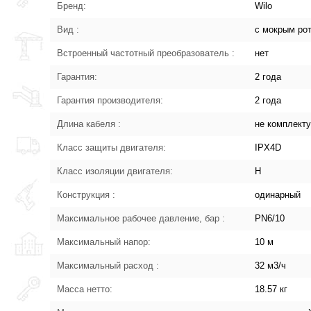
Бренд:
Wilo
Вид :
с мокрым ро
Встроенный частотный преобразователь :
нет
Гарантия:
2 года
Гарантия производителя:
2 года
Длина кабеля :
не комплект
Класс защиты двигателя:
IPX4D
Класс изоляции двигателя:
H
Конструкция :
одинарный
Максимальное рабочее давление, бар :
PN6/10
Максимальный напор:
10 м
Максимальный расход :
32 м3/ч
Масса нетто:
18.57 кг