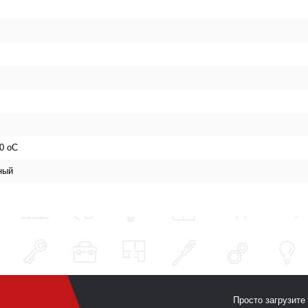
30 oC
ный
Просто загрузите