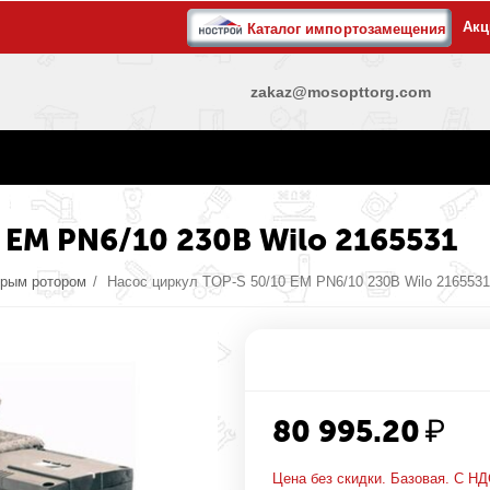
Акц
Каталог импортозамещения
zakaz@mosopttorg.com
 EM PN6/10 230В Wilo 2165531
крым ротором
/
Насос циркул TOP-S 50/10 EM PN6/10 230В Wilo 2165531
80 995.20
₽
Цена без скидки. Базовая. С НД