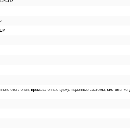
X46Cr13
р
 EM
яного отопления, промышленные циркуляционные системы, системы кон