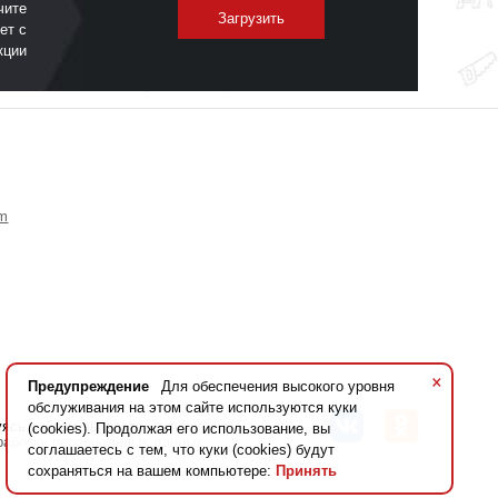
чите
Загрузить
ет с
кции
om
×
Предупреждение
Для обеспечения высокого уровня
обслуживания на этом сайте используются куки
уясь сайтом вы даете
согласие на
(cookies). Продолжая его использование, вы
работку персональных данных
соглашаетесь с тем, что куки (cookies) будут
сохраняться на вашем компьютере:
Принять