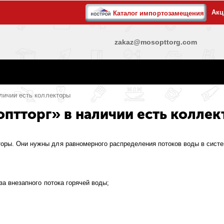
Акц
Каталог импортозамещения
zakaz@mosopttorg.com
личии есть коллекторы
птторг» в наличии есть колле
оры. Они нужны для равномерного распределения потоков воды в сист
за внезапного потока горячей воды;