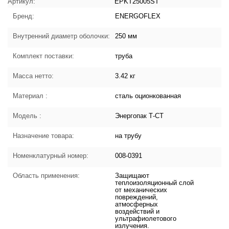
характеристики товара
Артикул:
EPKT25005ST
Бренд:
ENERGOFLEX
Внутренний диаметр оболочки:
250 мм
Комплект поставки:
труба
Масса нетто:
3.42 кг
Материал :
сталь оционкованная
Модель :
Энергопак Т-СТ
Назначение товара:
на трубу
Номенклатурный номер:
008-0391
Область применения:
Защищают
теплоизоляционный слой
от механических
повреждений,
атмосферных
воздействий и
ультрафиолетового
излучения.