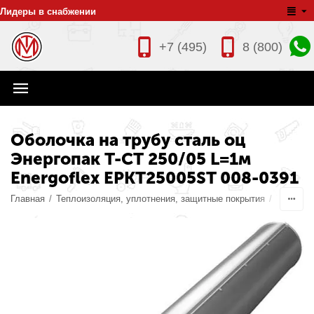
Лидеры в снабжении
+7 (495)
8 (800)
Оболочка на трубу сталь оц
Энергопак Т-СТ 250/05 L=1м
Energoflex EPKT25005ST 008-0391
Главная
/
Теплоизоляция, уплотнения, защитные покрытия
/
Теплоиз