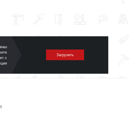
 ваш
чите
Загрузить
ет с
кции
om