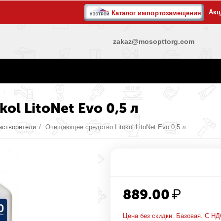
Акц
Каталог импортозамещения
zakaz@mosopttorg.com
l LitoNet Evo 0,5 л
астворители
/
Очищающее средство Litokol LitoNet Evo 0,5 л
889.00
₽
Цена без скидки. Базовая. С НД