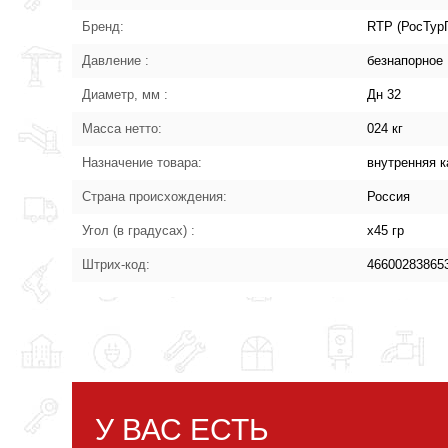
Бренд:
RTP (РосТур
Давление :
безнапорное
Диаметр, мм :
Дн 32
Масса нетто:
024 кг
Назначение товара:
внутренняя 
Страна происхождения:
Россия
Угол (в градусах) :
х45 гр
Штрих-код:
46600283865
У ВАС ЕСТЬ