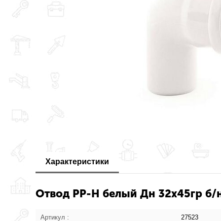
Характеристики
Отвод PP-H белый Дн 32х45гр б/н
Артикул :
27523