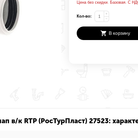
Цена без скидки. Базовая. С НД
+
Кол-во:
−
В корзину
ап в/к RTP (РосТурПласт) 27523: характ