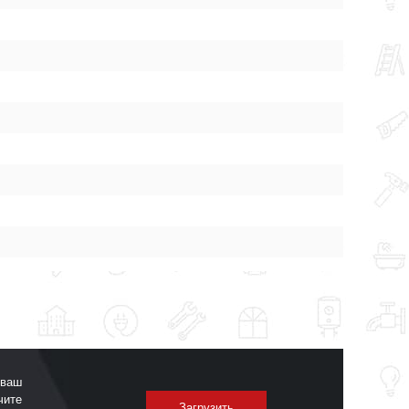
 ваш
чите
Загрузить