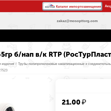
Акц
Каталог импортозамещения
zakaz@mosopttorg.com
5гр б/нап в/к RTP (РосТурПласт
и изделия
/
Трубы полипропиленовые канализационные и соединительн
27523
21.00
₽