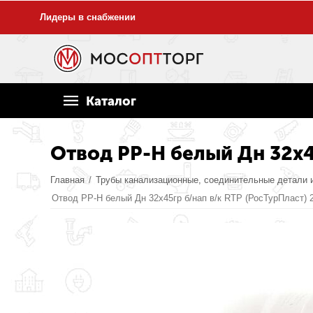
Лидеры в снабжении
Каталог
Отвод PP-H белый Дн 32х4
Главная
/
Трубы канализационные, соединительные детали 
Отвод PP-H белый Дн 32х45гр б/нап в/к RTP (РосТурПласт) 