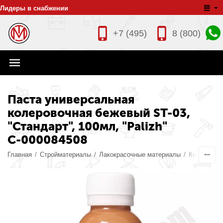
Лидеры в снабжении
+7 (495)
8 (800)
Паста универсальная
колеровочная бежевый ST-03,
"Стандарт", 100мл, "Palizh"
С-000084508
Главная
/
Стройматериалы
/
Лакокрасочные материалы
/
Колеры дл