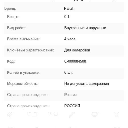
"Palizh" С-000084508:
характеристики товара
Бренд:
Palizh
Вес, кг:
0.1
Вид работ:
Внутренние и наружные
Время высыхания:
4 часа
Ключевые характеристики:
Для колеровки
Код:
С-000084508
Кол-во в упаковке:
6 шт.
Морозостойкость:
Не допускать замерзания
Страна происхождения:
Россия
Страна происхождения :
РОССИЯ