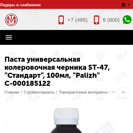
Лидеры в снабжении
+7 (495)
8 (800)
Паста универсальная
колеровочная черника ST-47,
"Стандарт", 100мл, "Palizh"
С-000185122
Главная
/
Стройматериалы
/
Лакокрасочные материалы
/
Колеры дл