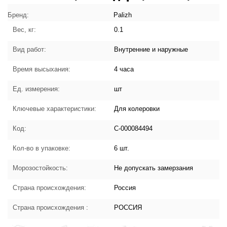
"Palizh" С-000084494:
характеристики товара
Бренд:
Palizh
Вес, кг:
0.1
Вид работ:
Внутренние и наружные
Время высыхания:
4 часа
Ед. измерения:
шт
Ключевые характеристики:
Для колеровки
Код:
С-000084494
Кол-во в упаковке:
6 шт.
Морозостойкость:
Не допускать замерзания
Страна происхождения:
Россия
Страна происхождения :
РОССИЯ