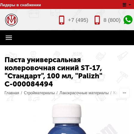
Лидеры в снабжении
+7 (495)
8 (800)
Паста универсальная
колеровочная синий ST-17,
"Стандарт", 100 мл, "Palizh"
С-000084494
Главная
/
Стройматериалы
/
Лакокрасочные материалы
/
Колеры дл