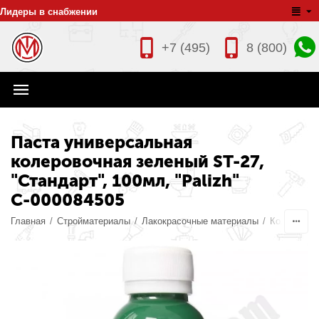
Лидеры в снабжении
+7 (495)
8 (800)
Паста универсальная
колеровочная зеленый ST-27,
"Стандарт", 100мл, "Palizh"
С-000084505
Главная
/
Стройматериалы
/
Лакокрасочные материалы
/
Колеры дл