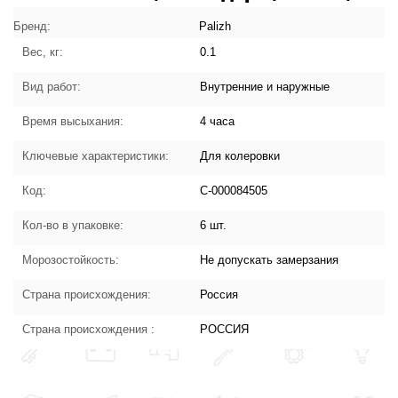
"Palizh" С-000084505:
характеристики товара
Бренд:
Palizh
Вес, кг:
0.1
Вид работ:
Внутренние и наружные
Время высыхания:
4 часа
Ключевые характеристики:
Для колеровки
Код:
С-000084505
Кол-во в упаковке:
6 шт.
Морозостойкость:
Не допускать замерзания
Страна происхождения:
Россия
Страна происхождения :
РОССИЯ