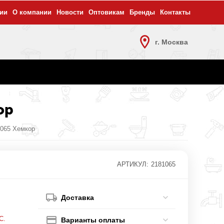
ии
О компании
Новости
Оптовикам
Бренды
Контакты
г. Москва
ор
1065 Хемкор
АРТИКУЛ:
2181065
Доставка
С.
Варианты оплаты