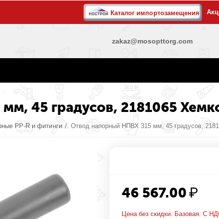
Акц
Каталог импортозамещения
zakaz@mosopttorg.com
мм, 45 градусов, 2181065 Хемк
рные PP-R и фитинги
/
Отвод напорный НПВХ 315 мм, 45 градусов, 218
46 567.00
₽
Цена без скидки. Базовая. С НД