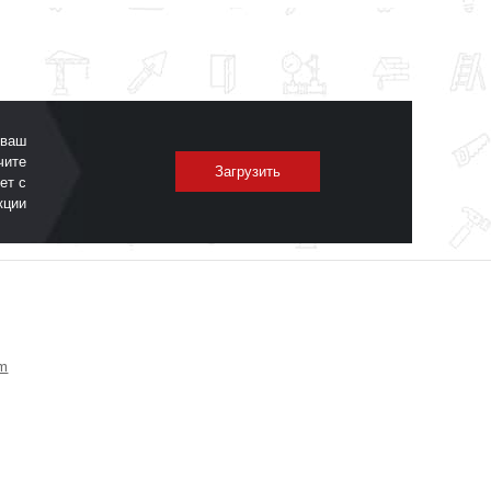
 ваш
чите
Загрузить
ет с
кции
om