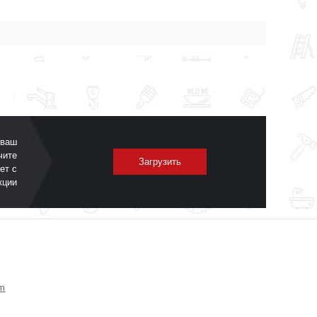
 ваш
чите
Загрузить
ет с
кции
om