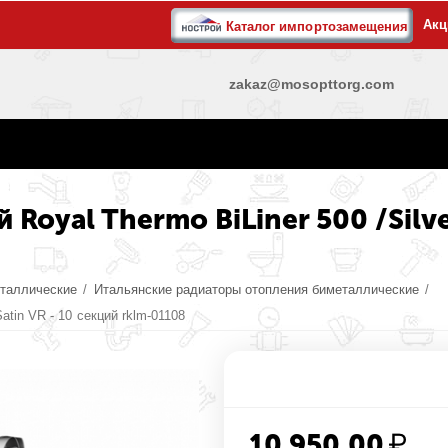
Акц
Каталог импортозамещения
zakaz@mosopttorg.com
oyal Thermo BiLiner 500 /Silver
таллические
/
Итальянские радиаторы отопления биметаллические
/
atin VR - 10 секций rklm-01108
10 950.00
₽