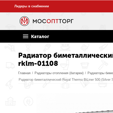
Лидеры в снабжении
Каталог
Радиатор биметаллический R
rklm-01108
Главная
/
Радиаторы отопления (батареи)
/
Радиаторы биме
Радиатор биметаллический Royal Thermo BiLiner 500 /Silver S