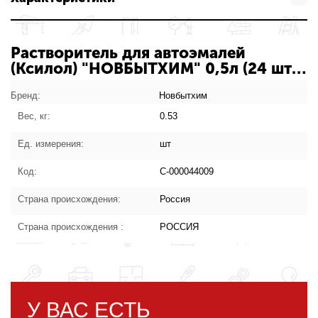
Растворитель для автоэмалей
(Ксилол) "НОВБЫТХИМ" 0,5л (24 шт/
кор.) С-000044009: характеристики
товара
Бренд:
Новбытхим
Вес, кг:
0.53
Ед. измерения:
шт
Код:
С-000044009
Страна происхождения:
Россия
Страна происхождения :
РОССИЯ
У ВАС ЕСТЬ