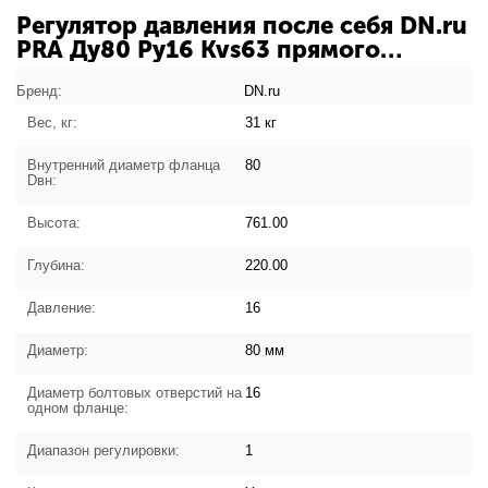
Регулятор давления после себя DN.ru
PRA Ду80 Ру16 Kvs63 прямого
действия, серый чугун СЧ20,
фланцевый, Tmax до 150°С,
Бренд:
DN.ru
диапазон настройки 1 (0,4 - 1,6 кгс/
Вес, кг:
31 кг
см2): характеристики товара
Внутренний диаметр фланца
80
Dвн:
Высота:
761.00
Глубина:
220.00
Давление:
16
Диаметр:
80 мм
Диаметр болтовых отверстий на
16
одном фланце:
Диапазон регулировки:
1