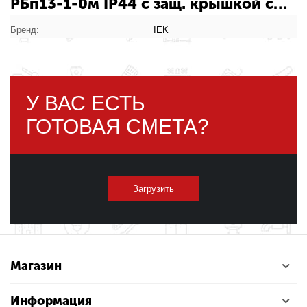
РБп13-1-0м IP44 с защ. крышкой с
заземл. каучук черн. IEK PKR21-016-
2-K02: характеристики товара
Бренд:
IEK
У ВАС ЕСТЬ
ГОТОВАЯ СМЕТА?
Загрузить
Магазин
Информация