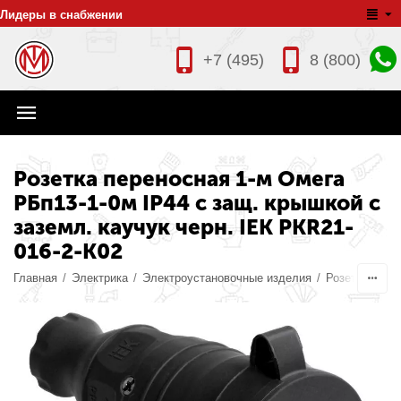
Лидеры в снабжении
+7 (495)
8 (800)
Розетка переносная 1-м Омега
РБп13-1-0м IP44 с защ. крышкой с
заземл. каучук черн. IEK PKR21-
016-2-K02
Главная
/
Электрика
/
Электроустановочные изделия
/
Розетки пере