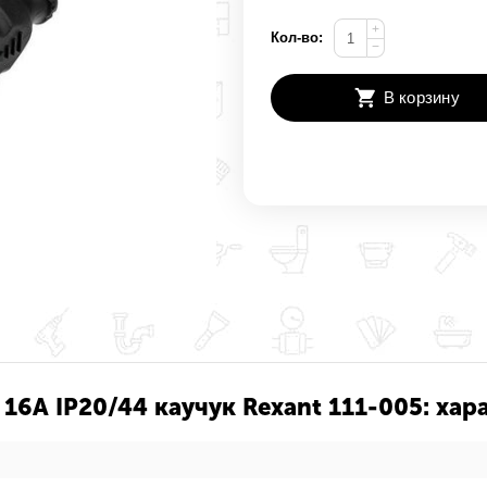
+
Кол-во:
−
В корзину
 16А IP20/44 каучук Rexant 111-005: ха