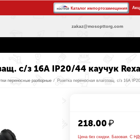
Акц
Каталог импортозамещения
zakaz@mosopttorg.com
ащ. с/з 16А IP20/44 каучук Rex
етки переносные разборные
/
Розетка переносная влагозащ. с/з 16А IP20
218.00
₽
Цена без скидки. Базовая. С НД