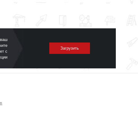
 ваш
чите
Загрузить
ет с
кции
om