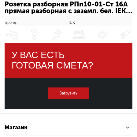
Розетка разборная РПп10-01-Ст 16А
прямая разборная с заземл. бел. IEK
ERP10-16-01-K01: характеристики
товара
Бренд:
IEK
У ВАС ЕСТЬ
ГОТОВАЯ СМЕТА?
Загрузить
Магазин