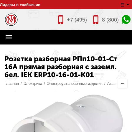
Лидеры в снабжении
+7 (495)
8 (800)
Розетка разборная РПп10-01-Ст
16А прямая разборная с заземл.
бел. IEK ERP10-16-01-K01
Главная
/
Электрика
/
Электроустановочные изделия
/
Аксессуары д