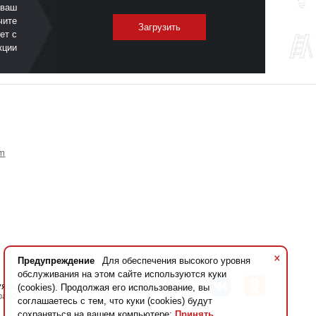
 ваш
чите
Загрузить
ет с
кции
om
×
Предупреждение
Для обеспечения высокого уровня
обслуживания на этом сайте используются куки
уясь сайтом вы даете
согласие на
(cookies). Продолжая его использование, вы
работку персональных данных
соглашаетесь с тем, что куки (cookies) будут
сохраняться на вашем компьютере:
Принять