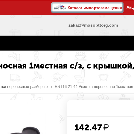
Акц
Каталог импортозамещения
zakaz@mosopttorg.com
осная 1местная c/з, с крышкой,
етки переносные разборные
/
RST16-21-44 Розетка переносная 1местная c
142.47
₽