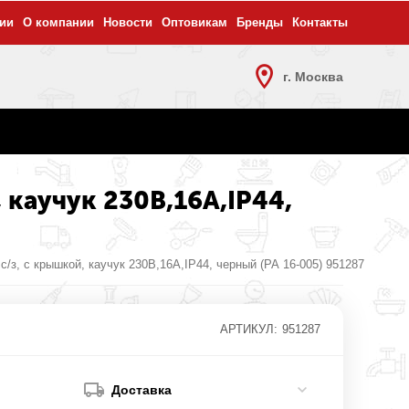
ии
О компании
Новости
Оптовикам
Бренды
Контакты
г. Москва
 каучук 230В,16А,IP44,
/з, с крышкой, каучук 230В,16А,IP44, черный (РА 16-005) 951287
АРТИКУЛ:
951287
Доставка