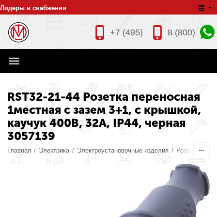
Лидеры в снабжении
+7 (495)
8 (800)
RST32-21-44 Розетка переносная
1местная c зазем 3+1, с крышкой,
каучук 400В, 32А, IP44, черная
3057139
Главная
/
Электрика
/
Электроустановочные изделия
/
Розетки пере