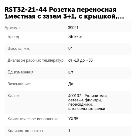
RST32-21-44 Розетка переносная
1местная c зазем 3+1, с крышкой,
каучук 400В, 32А, IP44, черная
3057139: характеристики товара
Артикул:
39021
Бренд:
Stekker
Высота, мм:
84
Диапазон рабочих температур:
от -10 до +35
Ед.измерения:
шт
Заземление:
Да
Класс:
400107 - Удлинители,
сетевые фильтры,
переходники,
штепсельные вилки
Климатическое исполнение:
УХЛ5
Количество постов:
1