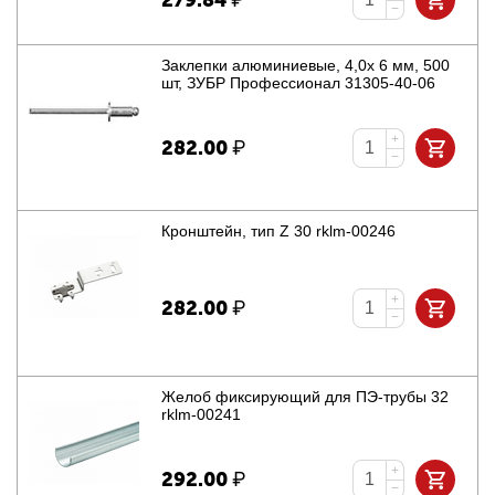
279.84
₽
−
Заклепки алюминиевые, 4,0x 6 мм, 500
шт, ЗУБР Профессионал 31305-40-06
+
282.00
₽
−
Кронштейн, тип Z 30 rklm-00246
+
282.00
₽
−
Желоб фиксирующий для ПЭ-трубы 32
rklm-00241
+
292.00
₽
−