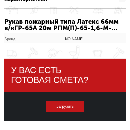
Рукав пожарный типа Латекс 66мм
в/кГР-65А 20м РПМ(П)-65-1,6-М-
УХЛ1 016-0683: характеристики
товара
Бренд:
NO NAME
У ВАС ЕСТЬ
ГОТОВАЯ СМЕТА?
Загрузить