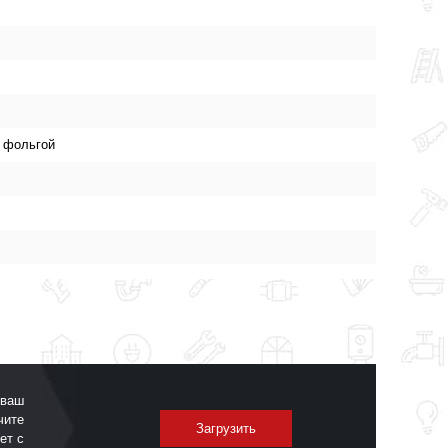
й фольгой
 ваш
чите
Загрузить
ет с