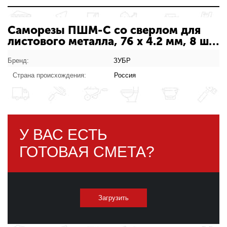
Саморезы ПШМ-С со сверлом для
листового металла, 76 х 4.2 мм, 8 шт,
ЗУБР 300216-42-076:
характеристики товара
Бренд:
ЗУБР
Страна происхождения:
Россия
У ВАС ЕСТЬ
ГОТОВАЯ СМЕТА?
Загрузить