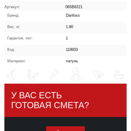
243.00 куб.м/ч Danfoss 065B8221:
характеристики товара
Артикул:
065B8221
Бренд:
Danfoss
Вес, кг:
1,90
Гарантия, лет:
1
Код:
119933
Материал:
латунь
У ВАС ЕСТЬ
ГОТОВАЯ СМЕТА?